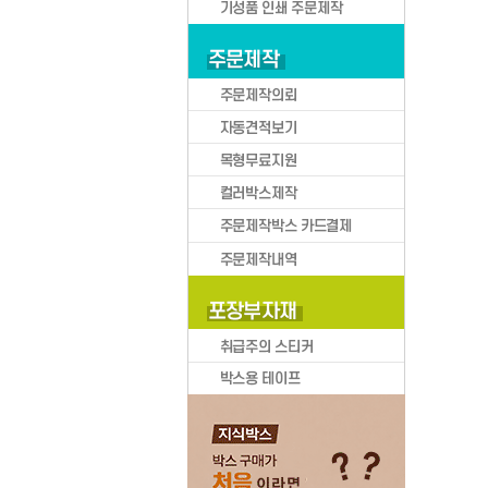
박스큐브
BOXCUBE 카테고리
택배박스
택배
로그인
의류/신발
화장품/액세서리
문구/소형가전
이삿짐/생활용품
스포츠용품/현수막