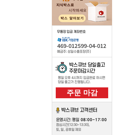
우체국
기성품 인쇄 주문제작
주문제작
주문제작의뢰
자동견적보기
무료목형지원
컬러박스제작
주문제작박스 카드결제
주문제작내역
주문 마감
포장 부자제
취급주의 스티커
박스용테이프