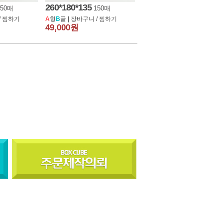
260*180*135
150매
150매
/
찜하기
A
형
B
골 |
장바구니
/
찜하기
49,000원