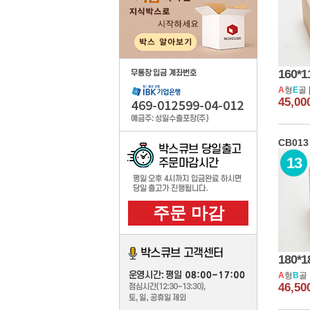
우체국
기성품 인쇄 주문제작
주문제작
160*1
주문제작의뢰
A
형
E
골 
45,0
자동견적보기
무료목형지원
CB013
컬러박스제작
13
주문제작박스 카드결제
주문제작내역
주문 마감
포장 부자제
취급주의 스티커
180*1
박스용테이프
A
형
B
골 
46,5