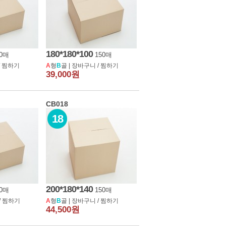
180*180*100
50매
150매
/
찜하기
A
형
B
골 |
장바구니
/
찜하기
39,000원
CB018
18
200*180*140
00매
150매
/
찜하기
A
형
B
골 |
장바구니
/
찜하기
44,500원