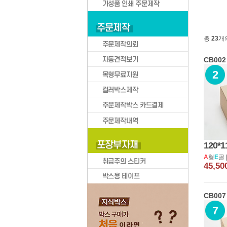
총
23
개
박스큐브
CB002
2
BOXCUBE 카테고리
택배박스
택배
120*1
택배
A
형
E
골 
의류/신발
45,5
화장품/액세서리
의류/신
문구/소형가전
CB007
이삿짐/생활용품
7
스포츠용품/현수막