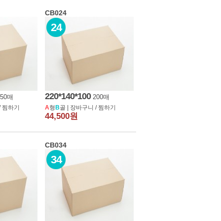
CB024
24
220*140*100
150매
200매
/
찜하기
A
형
B
골 |
장바구니
/
찜하기
44,500원
CB034
34