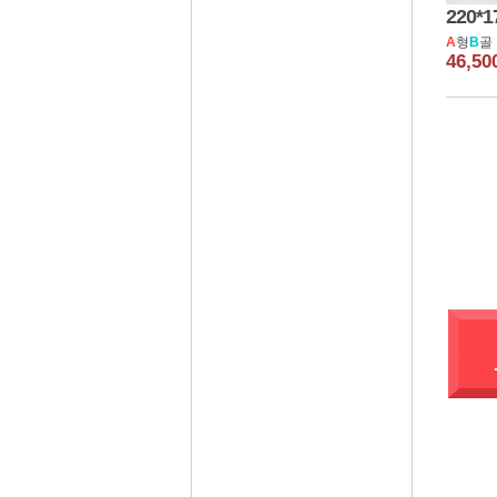
220*1
A
형
B
골 
46,5