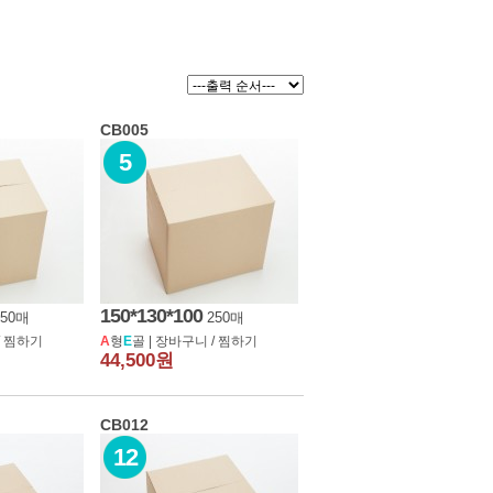
CB005
5
찜한상품
장바구니
150*130*100
250매
250매
/
찜하기
A
형
E
골 |
장바구니
/
찜하기
44,500원
스포츠용품
우체국택배박스
CB012
12