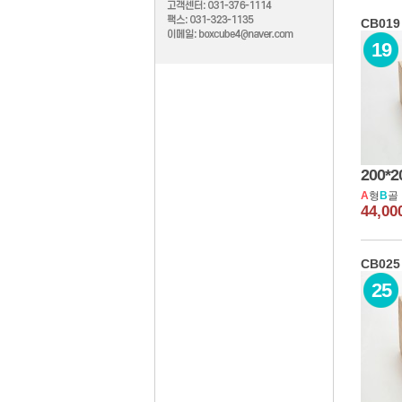
박스규격
박스형태
CB019
19
골판지종류
제작공정
200*2
A
형
B
골 
44,0
CB025
25