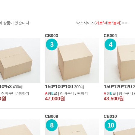
의 상품이 있습니다.
박스사이즈(
가로*세로*높이
) mm
CB003
CB004
3
4
마이페이지
주문배송확인
고객센터
회사소개
10*53
150*100*100
150*120*120
400매
300매
|
장바구니
/
찜하기
A
형
E
골 |
장바구니
/
찜하기
A
형
E
골 |
장바구니
00원
47,000원
43,500원
발
화장품
문구/소형가전
이사짐용
CB008
CB010
8
10