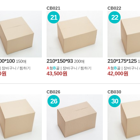
CB021
CB022
21
22
00*100
210*150*93
210*175*125
150매
200매
|
장바구니
/
찜하기
A
형
B
골 |
장바구니
/
찜하기
A
형
B
골 |
장바구니
00원
43,500원
42,000원
CB026
CB030
26
30