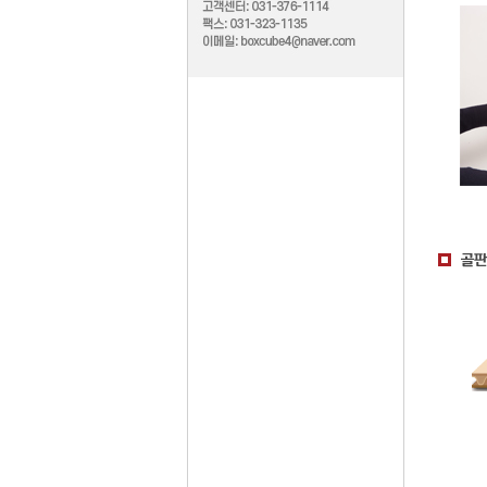
박스규격
박스형태
골판지종류
제작공정
인쇄안내