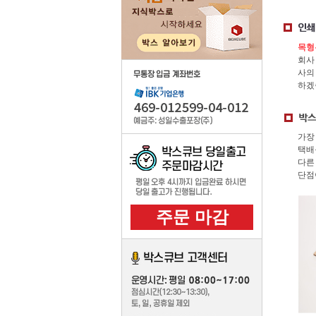
우체국
기성품 인쇄 주문제작
목형
주문제작
회사
사의
하겠
주문제작의뢰
자동견적보기
무료목형지원
가장
택배
컬러박스제작
다른
주문제작박스 카드결제
단점
주문제작내역
주문 마감
포장 부자제
제품상
취급주의 스티커
박스용테이프
무료목형