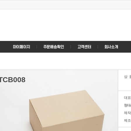
상
TCB008
대표
형태
제작
제조