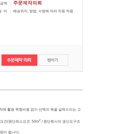
주문제작의뢰
금액
:
송비
:
배송위치, 방법, 수량에 따라 차등 적용
찜한상품
장바구니
작에 활용 목형비용 없이 선택의 폭을 넓혀드리는 고
2
건(원단최소요건: 50m
/ 원단회사의 생산요구조
수량이 됩니다.