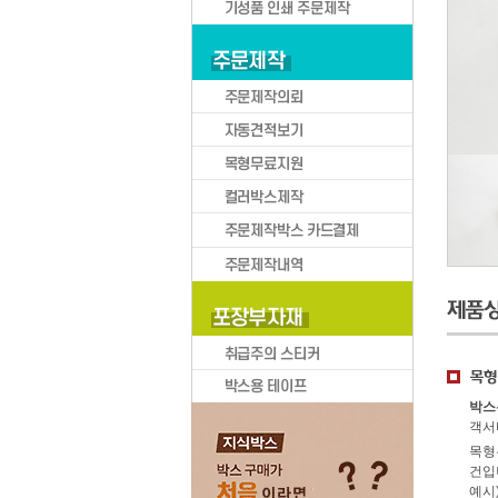
박스큐브
BOXCUBE 카테고리
택배박스
택배
의류/신발
화장품/액세서리
박스
문구/소형가전
객서
이삿짐/생활용품
목형
건입
스포츠용품/현수막
예시