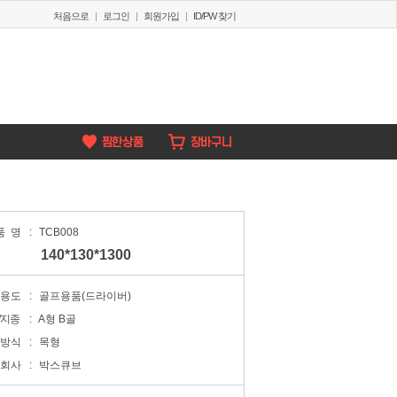
처음으로
|
로그인
|
회원가입
|
ID/PW 찾기
품명
:
TCB008
140*130*1300
용도
:
골프용품(드라이버)
/지종
:
A형 B골
방식
:
목형
회사
:
박스큐브