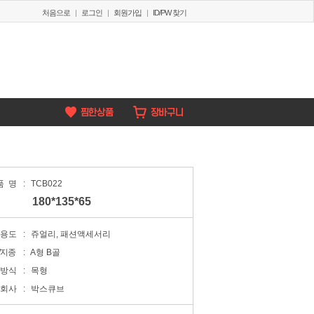
처음으로
|
로그인
|
회원가입
|
ID/PW 찾기
품명
:
TCB022
180*135*65
용도
:
쥬얼리, 패션액세서리
/지종
:
A형 B골
방식
:
목형
회사
:
박스큐브