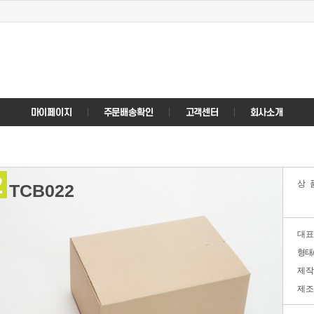
2
상
TCB022
대표
형태
제작
제조