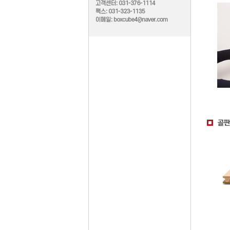
박스규격
박스형태
골판지종류
제작공정
인쇄안내