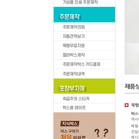
박스큐브
BOXCUBE 카테고리
택배박스
택배
의류/신발
화장품/액세서리
박스
문구/소형가전
객서
이삿짐/생활용품
목형
건입
스포츠용품/현수막
예시