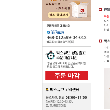
우체국
기성품 인쇄 주문제작
목형
주문제작
회사
사의
하겠
주문제작의뢰
자동견적보기
무료목형지원
가장
택배
컬러박스제작
다른
주문제작박스 카드결제
단점
주문제작내역
주문 마감
포장 부자제
제품상
취급주의 스티커
박스용테이프
무료목형