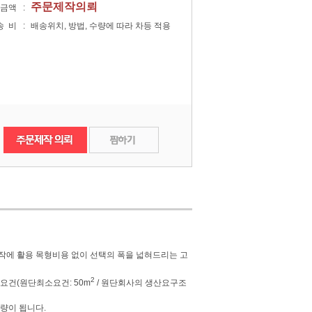
주문제작의뢰
금액
:
송비
:
배송위치, 방법, 수량에 따라 차등 적용
찜한상품
장바구니
작에 활용 목형비용 없이 선택의 폭을 넓혀드리는 고
2
건(원단최소요건: 50m
/ 원단회사의 생산요구조
수량이 됩니다.